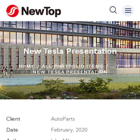
New Tesla Presentation
HOME
ALL PORTFOLIO ITEMS
...
NEW TESLA PRESENTATION
Client
AutoParts
Date
February, 2020