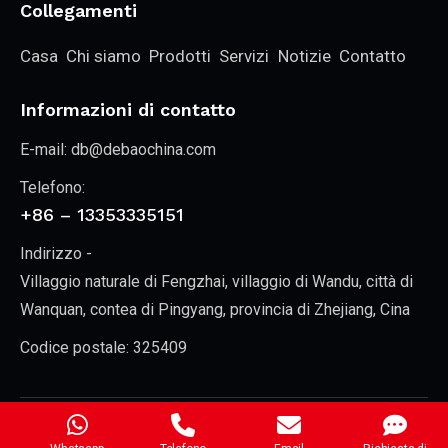
Collegamenti
Casa
Chi siamo
Prodotti
Servizi
Notizie
Contatto
Informazioni di contatto
E-mail:
db@debaochina.com
Telefono:
+86 – 13353335151
Indirizzo -
Villaggio naturale di Fengzhai, villaggio di Wandu, città di
Wanquan, contea di Pingyang, provincia di Zhejiang, Cina
Codice postale: 325409
Zhejiang New Debao Machinery Co.
© 2026. All Rights
Reserved.