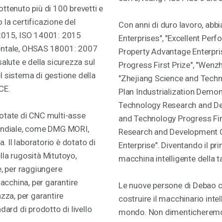
ttenuto più di 100 brevetti e
 la certificazione del
Con anni di duro lavoro, abb
 2015, ISO 14001: 2015
Enterprises", "Excellent Perf
ientale, OHSAS 18001: 2007
Property Advantage Enterpris
salute e della sicurezza sul
Progress First Prize", "Wen
l sistema di gestione della
"Zhejiang Science and Techn
 CE.
Plan Industrialization Demon
Technology Research and De
dotate di CNC multi-asse
and Technology Progress Firs
mondiale, come DMG MORI,
Research and Development Ce
 Il laboratorio è dotato di
Enterprise". Diventando il pr
lla rugosità Mitutoyo,
macchina intelligente della t
e, per raggiungere
macchina, per garantire
Le nuove persone di Debao c
azza, per garantire
costruire il macchinario intel
dard di prodotto di livello
mondo. Non dimenticheremo 