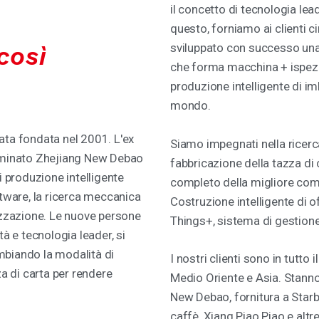
il concetto di tecnologia lead
questo, forniamo ai clienti c
sviluppato con successo una t
così
che forma macchina + ispezi
produzione intelligente di im
mondo.
ata fondata nel 2001. L'ex
Siamo impegnati nella ricerca 
nominato Zhejiang New Debao
fabbricazione della tazza di 
i produzione intelligente
completo della migliore com
ftware, la ricerca meccanica
Costruzione intelligente di o
izzazione. Le nuove persone
Things+, sistema di gestione 
à e tecnologia leader, si
ambiando la modalità di
I nostri clienti sono in tutt
za di carta per rendere
Medio Oriente e Asia. Stanno
New Debao, fornitura a Starb
caffè, Xiang Piao Piao e alt