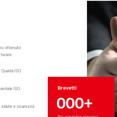
mo ottenuto
oftware.
i Qualità ISO
Brevetti
ientale ISO
0
0
0
+
a salute e sicurezza
Per garantire davvero