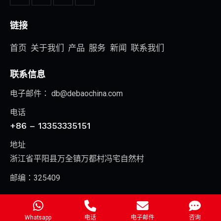
链接
首页
关于我们
产品
服务
新闻
联系我们
联系信息
电子邮件：
db@debaochina.com
电话
+86 – 13353335151
地址
浙江省平阳县万全镇万都村冯宅自然村
邮编：325409
浙江新德宝机械有限公司
© 2026. All Rights Reserved.
Whatsapp
电话
电子邮件
咨询