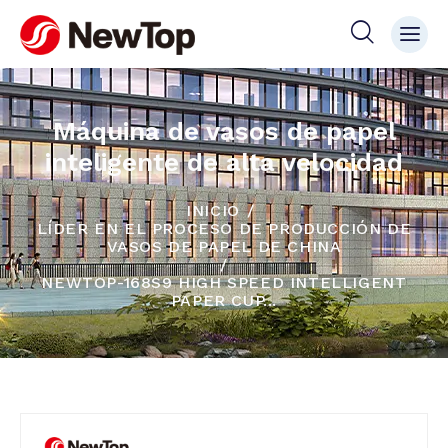
Máquina de vasos de papel
inteligente de alta velocidad
INICIO
LÍDER EN EL PROCESO DE PRODUCCIÓN DE
VASOS DE PAPEL DE CHINA
NEWTOP-168S9 HIGH SPEED INTELLIGENT
PAPER CUP...