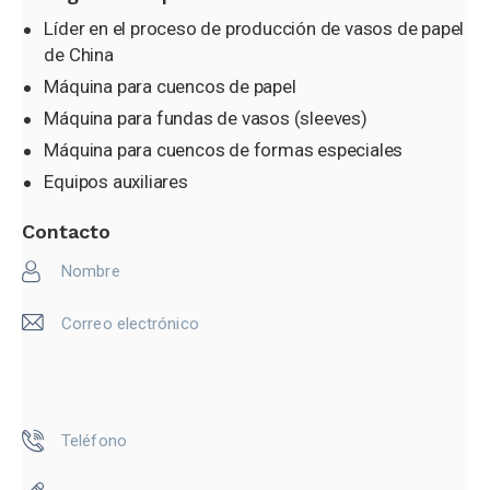
Líder en el proceso de producción de vasos de papel
de China
Máquina para cuencos de papel
Máquina para fundas de vasos (sleeves)
Máquina para fundas de
Máquina para cuencos de formas especiales
vasos (sleeves)
Equipos auxiliares
Contacto
Cuenco de forma especial