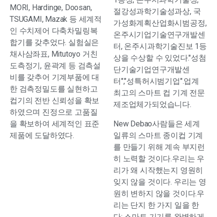
MORI, Hardinge, Doosan,
절강성과학기술성과상, 국
TSUGAMI, Mazak 등 세계적
가성화계획산업화시범공정,
인 수치제어 다축차밀링복
온주시기업기술연구개발센
합기를 갖추었다. 실험실은
터, 온주시과학기술진보 1등
채사삼좌표, Mitutoyo 거친
상을 수상할 수 있었다."성첨
도측정기, 윤곽계 등 검측설
단기술기업연구개발센
비를 갖추어 기계부품에 대
터","성특허시범기업".업계
한 검측정밀도를 실현하고
최고의 스마트 컵 기계 전문
컵기의 전반 신뢰성을 확보
제조업체가되었습니다.
하였으며 진정으로 고품질
을 확보하여 세계적인 표준
New Debao사람들은 세계
제품에 도달하였다.
일류의 스마트 종이컵 기계
를 만들기 위해 계속 부지런
히 노력할 것이다.우리는 우
리가 왜 시작했는지 영원히
잊지 않을 것이다. 우리는 영
원히 변하지 않을 것이다.우
리는 단지 한 가지 일을 한
다: 스마트 기기를 완벽하게