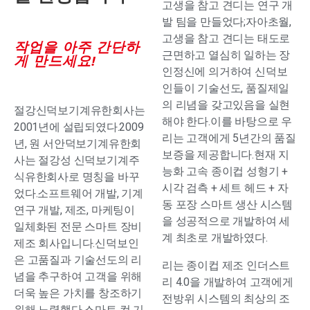
고생을 참고 견디는 연구 개
발 팀을 만들었다;자아초월,
고생을 참고 견디는 태도로
작업을 아주 간단하
근면하고 열심히 일하는 장
게 만드세요!
인정신에 의거하여 신덕보
인들이 기술선도, 품질제일
의 리념을 갖고있음을 실현
절강신덕보기계유한회사는
해야 한다.이를 바탕으로 우
2001년에 설립되였다.2009
리는 고객에게 5년간의 품질
년, 원 서안덕보기계유한회
보증을 제공합니다.현재 지
사는 절강성 신덕보기계주
능화 고속 종이컵 성형기 +
식유한회사로 명칭을 바꾸
시각 검측 + 세트 헤드 + 자
었다.소프트웨어 개발, 기계
동 포장 스마트 생산 시스템
연구 개발, 제조, 마케팅이
을 성공적으로 개발하여 세
일체화된 전문 스마트 장비
계 최초로 개발하였다.
제조 회사입니다.신덕보인
은 고품질과 기술선도의 리
리는 종이컵 제조 인더스트
념을 추구하여 고객을 위해
리 4.0을 개발하여 고객에게
더욱 높은 가치를 창조하기
전방위 시스템의 최상의 조
위해 노력했다.스마트 컵 기