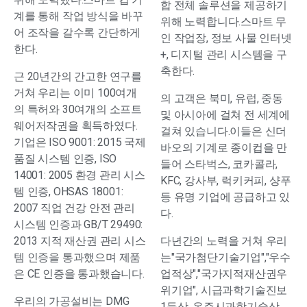
합 전체 솔루션을 제공하기
계를 통해 작업 방식을 바꾸
위해 노력합니다.스마트 무
어 조작을 갈수록 간단하게
인 작업장, 정보 사물 인터넷
한다.
+, 디지털 관리 시스템을 구
축한다.
근 20년간의 간고한 연구를
거쳐 우리는 이미 100여개
의 고객은 북미, 유럽, 중동
의 특허와 30여개의 소프트
및 아시아에 걸쳐 전 세계에
웨어저작권을 획득하였다.
걸쳐 있습니다.이들은 신더
기업은 ISO 9001: 2015 국제
바오의 기계로 종이컵을 만
품질 시스템 인증, ISO
들어 스타벅스, 코카콜라,
14001: 2005 환경 관리 시스
KFC, 강사부, 럭키커피, 샹푸
템 인증, OHSAS 18001:
등 유명 기업에 공급하고 있
2007 직업 건강 안전 관리
다.
시스템 인증과 GB/T 29490:
2013 지적 재산권 관리 시스
다년간의 노력을 거쳐 우리
템 인증을 통과했으며 제품
는"국가첨단기술기업","우수
은 CE 인증을 통과했습니다.
업적상","국가지적재산권우
위기업", 시급과학기술진보
우리의 가공설비는 DMG
1등상, 온주시과학기술상,