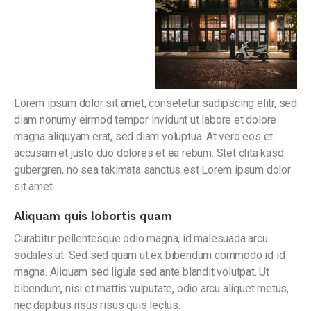
Lorem ipsum dolor sit amet, consetetur sadipscing elitr, sed
diam nonumy eirmod tempor invidunt ut labore et dolore
magna aliquyam erat, sed diam voluptua. At vero eos et
accusam et justo duo dolores et ea rebum. Stet clita kasd
gubergren, no sea takimata sanctus est Lorem ipsum dolor
sit amet.
Aliquam quis lobortis quam
Curabitur pellentesque odio magna, id malesuada arcu
sodales ut. Sed sed quam ut ex bibendum commodo id id
magna. Aliquam sed ligula sed ante blandit volutpat. Ut
bibendum, nisi et mattis vulputate, odio arcu aliquet metus,
nec dapibus risus risus quis lectus.