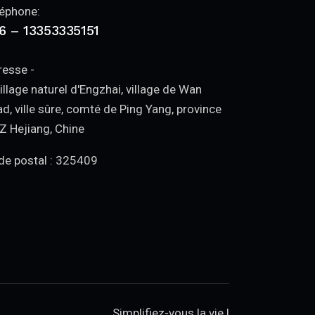
éphone:
6 – 13353335151
esse -
illage naturel d'Engzhai, village de Wan
d, ville sûre, comté de Ping Yang, province
Z Hejiang, Chine
e postal : 325409
Simplifiez-vous la vie !