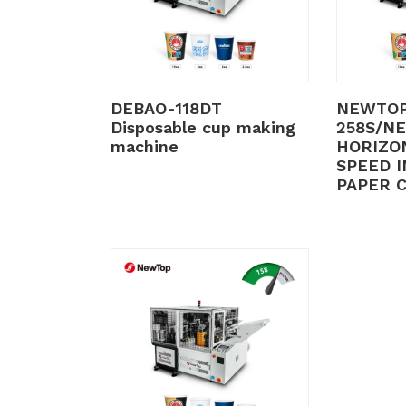
DEBAO-118DT
NEWTO
Disposable cup making
258S/N
machine
HORIZO
SPEED 
PAPER 