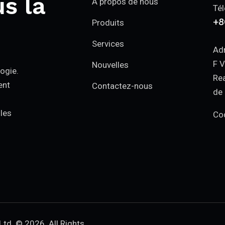
s la
À propos de nous
Tél
+8
Produits
Services
Adr
F V
Nouvelles
logie.
Rea
ent
Contactez-nous
de 
 les
Cod
Ltd.
© 2026. All Rights