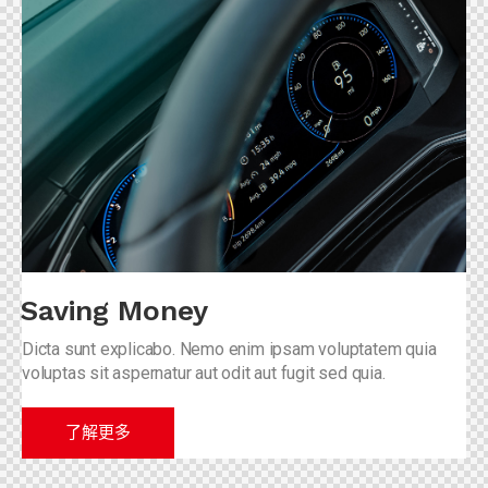
Saving Money
Dicta sunt explicabo. Nemo enim ipsam voluptatem quia
voluptas sit aspernatur aut odit aut fugit sed quia.
了解更多